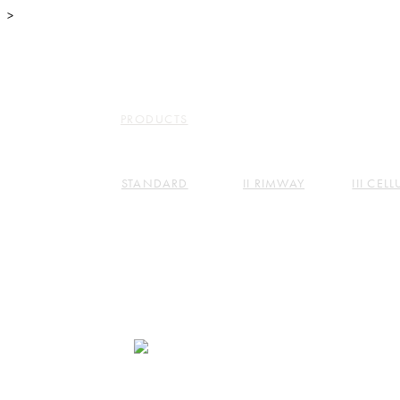
>
TOP
ABO
PRODUCTS
STANDARD
II RIMWAY
III CEL