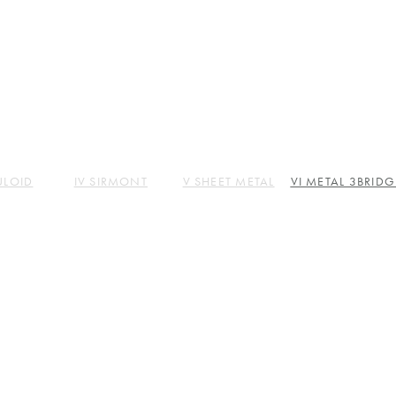
UT
PARTS
PRODUCTS
STORES
COMPANY
CONTACT
LULOID
IV SIRMONT
V SHEET METAL
VI METAL 3BRIDG