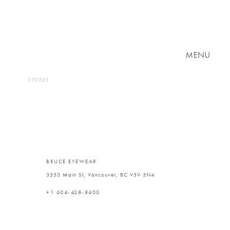
コ
ナ
ン
ビ
テ
ゲ
ン
ー
ツ
シ
に
ョ
移
ン
動
に
移
動
STORES
BRUCE EYEWEAR
3553 Main St, Vancouver, BC V5V 3N4
+1 604-428-8400