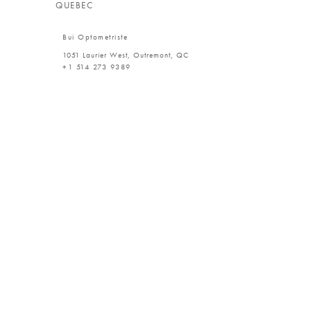
QUEBEC
Bui Optometriste
1051 Laurier West, Outremont, QC
+1 514 273 9389