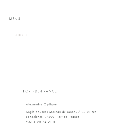
コ
ナ
ン
ビ
テ
ゲ
ン
ー
ツ
シ
に
ョ
移
ン
動
に
STORES
移
動
FORT-DE-FRANCE
Alexandre Optique
Angle des rues Moreau de Jonnes / 23-27 rue
Schoelcher, 97200, Fort-de-France
+33 5 96 72 01 61